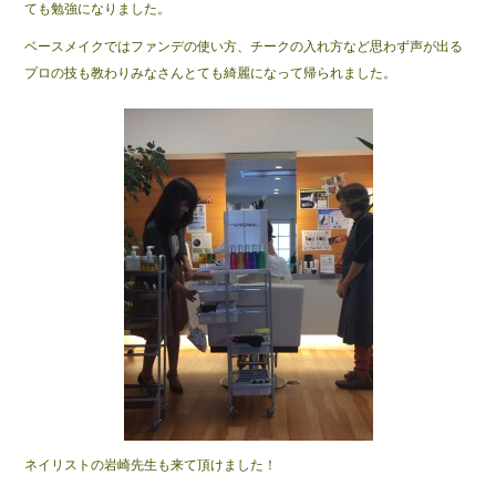
o
ても勉強になりました。
o
ベースメイクではファンデの使い方、チークの入れ方など思わず声が出る
プロの技も教わりみなさんとても綺麗になって帰られました。
k
ネイリストの岩崎先生も来て頂けました！