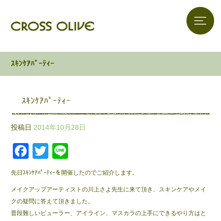
ｽｷﾝｹｱﾊﾟｰﾃｨｰ
ｽｷﾝｹｱﾊﾟｰﾃｨｰ
投稿日
2014年10月28日
F
T
Li
a
wi
n
先日ｽｷﾝｹｱﾊﾟｰﾃｨｰを開催したのでご紹介します。
c
tt
e
メイクアップアーティストの川上さよ先生に来て頂き、スキンケアやメイ
e
er
クの疑問に答えて頂きました。
b
普段難しいビューラー、アイライン、マスカラの上手にできるやり方はと