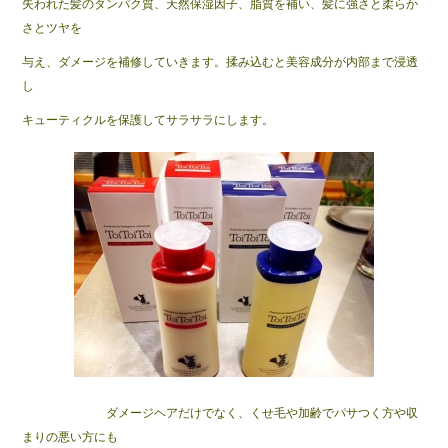
失われた髪のタンパク質、天然保湿因子、脂質を補い、髪に強さと柔らか
o
さとツヤを
o
与え、ダメージを補修していきます。揉み込むと美容成分が内部まで浸透
k
し
キューティクルを保護してサラサラにします。
ダメージヘアだけでなく、くせ毛や加齢でパサつく方や収
まりの悪い方にも