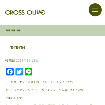
ToiToiToi
ToiToiToi
投稿日
2017年1月19日
F
T
Li
a
wi
n
リトルサイエンティストのトイトイトーイシリーズの
c
tt
e
ダメージケアシャンプーとトリートメントが入荷しましたので
e
er
ご案内します。
b