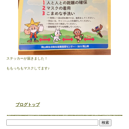
b
o
o
k
ステッカーが届きました！
ももっちもマスクしてます♪
ブログトップ