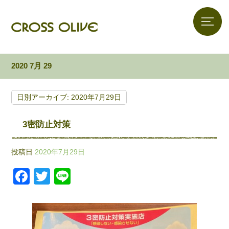
2020 7月 29
日別アーカイブ:
2020年7月29日
3密防止対策
投稿日
2020年7月29日
F
T
Li
a
wi
n
c
tt
e
e
er