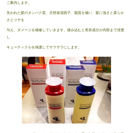
ご案内します。
b
失われた髪のタンパク質、天然保湿因子、脂質を補い、髪に強さと柔らか
o
さとツヤを
o
与え、ダメージを補修していきます。揉み込むと美容成分が内部まで浸透
k
し
キューティクルを保護してサラサラにします。