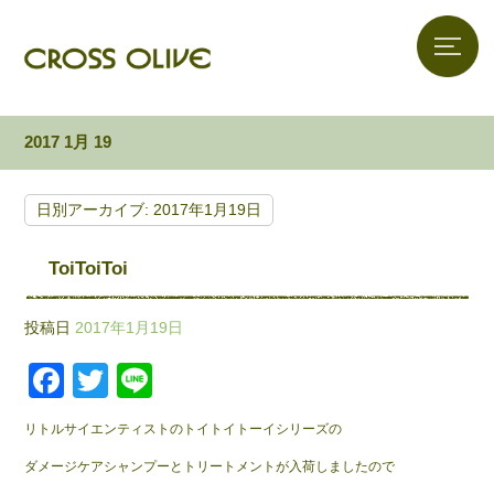
2017 1月 19
日別アーカイブ:
2017年1月19日
ToiToiToi
投稿日
2017年1月19日
F
T
Li
a
wi
n
リトルサイエンティストのトイトイトーイシリーズの
c
tt
e
ダメージケアシャンプーとトリートメントが入荷しましたので
e
er